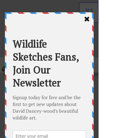
ME
NU
David Dancey-Wood
Wildlife Art in Graphite