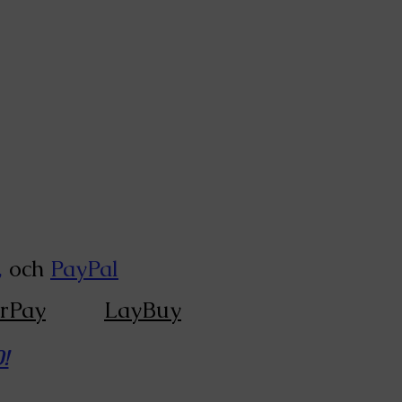
ey-Wood
da konstnärerna
,
och
PayPal
rPay
eller
LayBuy
!