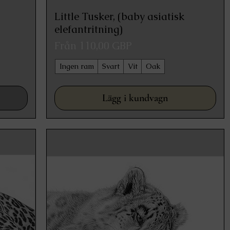
a
Little Tusker, (baby asiatisk
Snabbvisning
elefantritning)
Reapris
Från
110,00 GBP
Ingen ram
Svart
Vit
Oak
Lägg i kundvagn