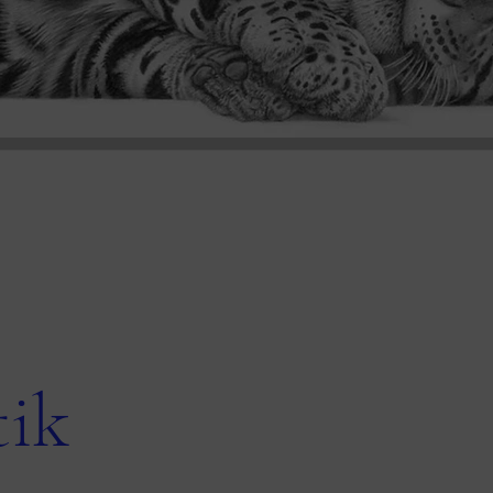
tik
och