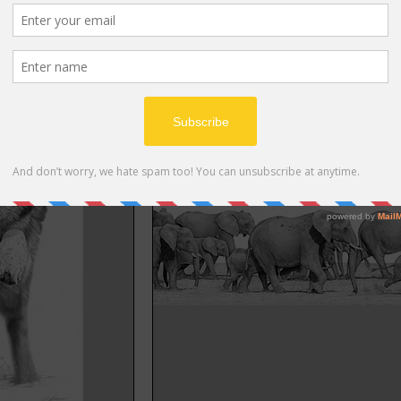
dvagn
Lägg i kundvagn