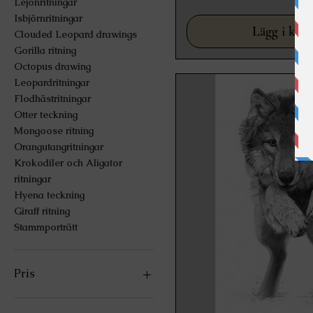
Lejonritningar
Isbjörnritningar
Lägg i kun
Clouded Leopard drawings
Gorilla ritning
Octopus drawing
Leopardritningar
Flodhästritningar
Otter teckning
Mongoose ritning
Orangutangritningar
Krokodiler och Aligator
ritningar
Hyena teckning
Giraff ritning
Stammporträtt
Pris