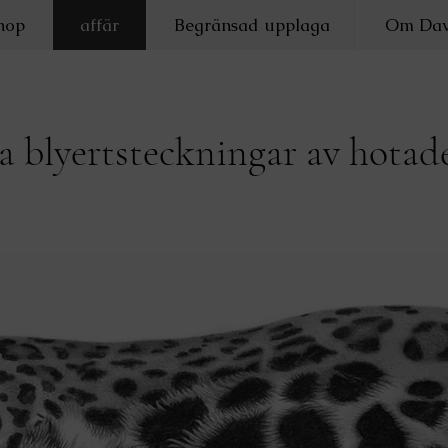
hop
affär
Begränsad upplaga
Om Dav
a blyertsteckningar av hotade