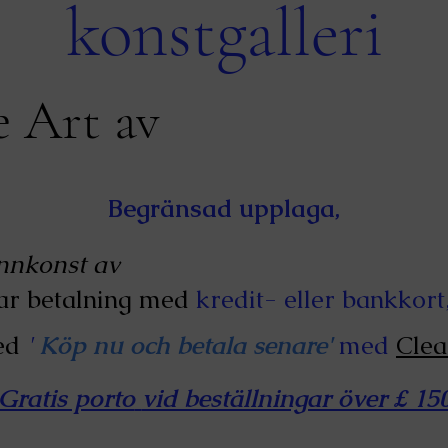
konstgalleri
e Art av
David Danc
Begränsad upplaga,
nnkonst av
en av de bästa brittiska vil
rar betalning med
kredit- eller bankkort
ed
'
Köp nu och betala senare'
med
Clea
Gratis porto
vid beställningar över £ 150