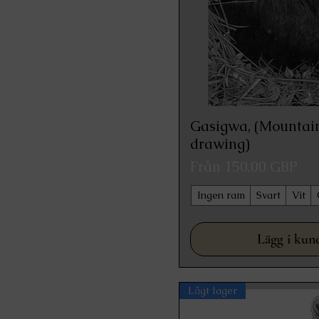
Gasigwa, (Mountain
Snabbvisn
drawing)
Reapris
Från
150,00 GBP
Ingen ram
Svart
Vit
Lägg i kun
Lågt lager