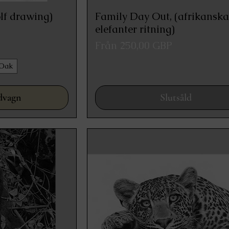
lf drawing)
Family Day Out, (afrikansk
ing
Snabbvisning
elefanter ritning)
Reapris
Från
250,00 GBP
Oak
dvagn
Slutsåld