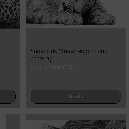
Snow cub, (Snow leopard cub
Snabbvisning
drawing)
Reapris
Från
250,00 GBP
Slutsåld