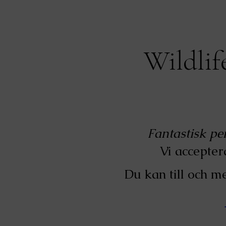
Wildlif
​
Fantastisk pe
Vi accepte
Du kan till och m
​