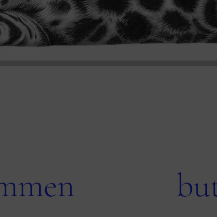
ommen
till vår
bu