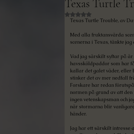
Texas Turtle T
Betygsatt till NaN av 5 stjär
Texas Turtle Trouble, av 
Med alla fruktansvärda scene
scenerna i Texas, tänkte jag 
Vad jag särskilt syftar på är
havssköldpaddor som har fån
kallar det galet väder, elle
stinker det av mer nedfall 
Forskare har redan förutspåt
normen på grund av att den 
ingen vetenskapsman och jag
när stormarna blir vanligare
händer.
Jag har ett särskilt intresse