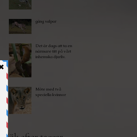
gäng valpar
Det är dags att ta en
närmare titt på vårt
inhemska djurliv.
Möte med två
speciella kvinnor
Sök efter taggar