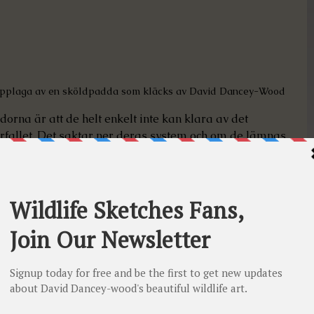
 upplaga av en sköldpadda som kläcks av David Dancey-Wood
rna är att de helt enkelt inte kan klara av det 
rfallet. Det saktar ner deras system och om de lämnas 
t. Jag kan inte tillräckligt berömma de volontärer och 
 och dag för att försöka hjälpa dessa stackars djur. Jag 
dra till deras återhämtning. Mina tankar är att 
akta ner sin ämnesomsättning kan de överleva 
äkerhet. Faran är dock att detta kan göra dem 
mation som många kan utveckla under de kommande 
mas upp. Många kan också dö bara på grund av chock 
as att det bara blir några få och att majoriteten kommer 