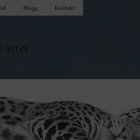
id
Blogg
Kontakt
 arter