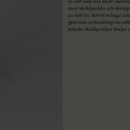
av allt som har med Chelonia 
med sköldpadda och sköldpad
av mitt liv, skrivit många ar
gjort min avhandling om odli
hotade sköldpaddor börjar d