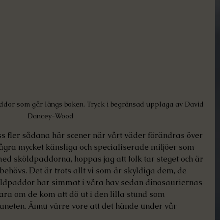
paddor som går längs boken. Tryck i begränsad upplaga av David 
Dancey-Wood
oss fler sådana här scener när vårt väder förändras över 
ågra mycket känsliga och specialiserade miljöer som 
med sköldpaddorna, hoppas jag att folk tar steget och är 
t behövs. Det är trots allt vi som är skyldiga dem, de 
köldpaddor har simmat i våra hav sedan dinosauriernas 
vara om de kom att dö ut i den lilla stund som 
neten. Ännu värre vore att det hände under vår 