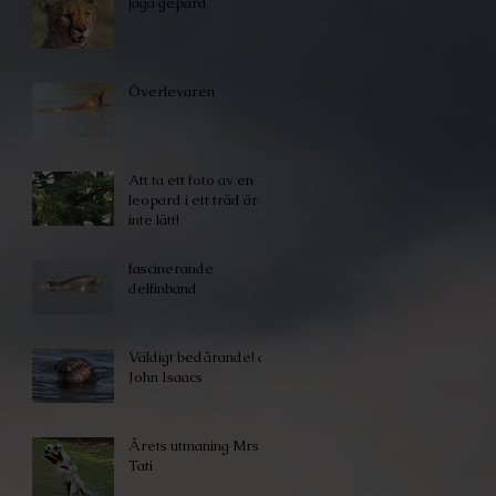
jaga gepard
Överlevaren
Att ta ett foto av en
leopard i ett träd är
inte lätt!
fascinerande
delfinband
Väldigt bedårande! av
John Isaacs
Årets utmaning Mrs
Tati