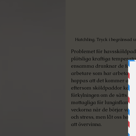
Hatchling. Tryck i begränsad
Problemet för havssköldpaddo
plötsliga kraftiga temperatu
ensamma drunknar de faktisk
arbetare som har arbetat natt
hoppas att det kommer att bi
eftersom sköldpaddor kan s
förkylningen om de sätts i s
mottagliga för lunginflam
veckorna när de börjar vär
och stress, men låt oss hopp
att övervinna.