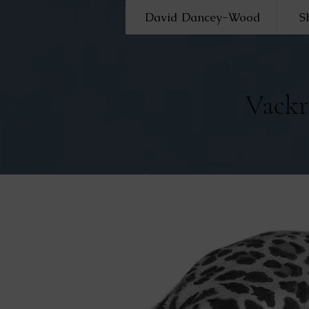
David Dancey-Wood
S
Vackr