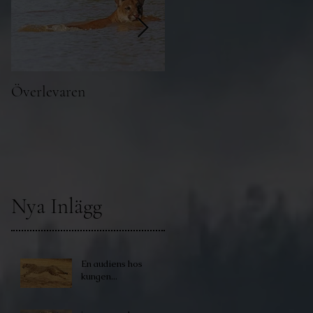
Överlevaren
Att ta ett foto av en
leopard i ett träd är inte
lätt!
Nya Inlägg
En audiens hos
kungen...