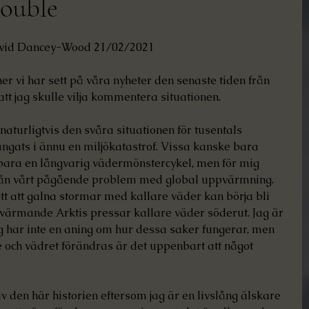
rouble
nor.
David Dancey-Wood 21/02/2021
r vi har sett på våra nyheter den senaste tiden från 
att jag skulle vilja kommentera situationen.
 naturligtvis den svåra situationen för tusentals 
gats i ännu en miljökatastrof. Vissa kanske bara 
r bara en långvarig vädermönstercykel, men för mig 
från vårt pågående problem med global uppvärmning. 
t att galna stormar med kallare väder kan börja bli 
värmande Arktis pressar kallare väder söderut. Jag är 
 har inte en aning om hur dessa saker fungerar, men 
 och vädret förändras är det uppenbart att något 
 av den här historien eftersom jag är en livslång älskare 