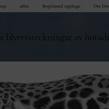
hop
affär
Begränsad upplaga
Om Dav
a blyertsteckningar av hotade